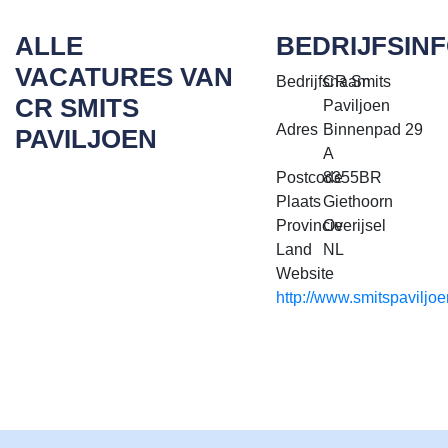
ALLE
BEDRIJFSIN
VACATURES VAN
Bedrijfsnaam
CR Smits
CR SMITS
Paviljoen
Adres
Binnenpad 29
PAVILJOEN
A
Postcode
8355BR
Plaats
Giethoorn
Provincie
Overijsel
Land
NL
Website
http://www.smitspaviljoe