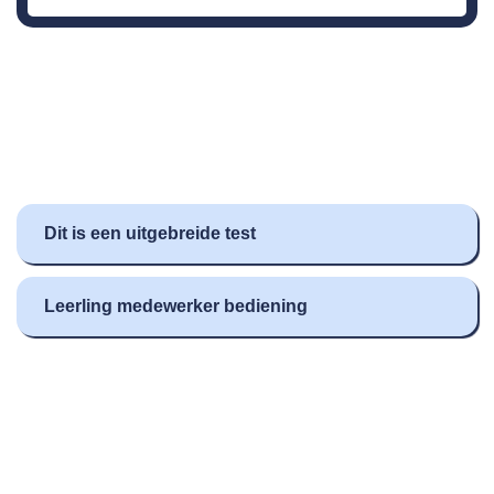
Dit is een uitgebreide test
Leerling medewerker bediening
GEEN RESULTAAT
GEVONDEN
Helaas hebben wij geen vacatures gevonden die aan de
zoekcriteria voldoen!