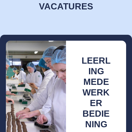
VACATURES
LEERL
ING
MEDE
WERK
ER
BEDIE
NING