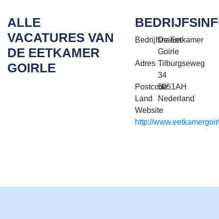
ALLE
BEDRIJFSIN
VACATURES VAN
Bedrijfsnaam
De Eetkamer
DE EETKAMER
Goirle
Adres
Tilburgseweg
GOIRLE
34
Postcode
5051AH
Land
Nederland
Website
http://www.eetkamergoirl