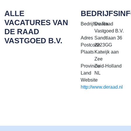
ALLE
BEDRIJFSIN
VACATURES VAN
Bedrijfsnaam
De Raad
DE RAAD
Vastgoed B.V.
Adres
Sandtlaan 36
VASTGOED B.V.
Postcode
2223GG
Plaats
Katwijk aan
Zee
Provincie
Zuid-Holland
Land
NL
Website
http://www.deraad.nl