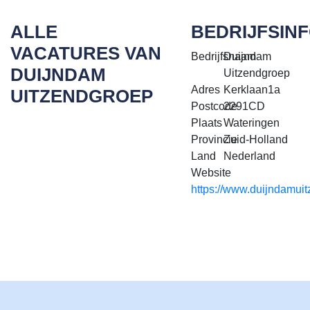
ALLE
BEDRIJFSIN
VACATURES VAN
Bedrijfsnaam
Duijndam
DUIJNDAM
Uitzendgroep
Adres
Kerklaan1a
UITZENDGROEP
Postcode
2291CD
Plaats
Wateringen
Provincie
Zuid-Holland
Land
Nederland
Website
https://www.duijndamuit