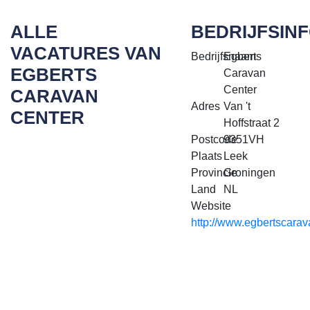
ALLE
BEDRIJFSIN
VACATURES VAN
Bedrijfsnaam
Egberts
EGBERTS
Caravan
Center
CARAVAN
Adres
Van 't
CENTER
Hoffstraat 2
Postcode
9351VH
Plaats
Leek
Provincie
Groningen
Land
NL
Website
http://www.egbertscarav