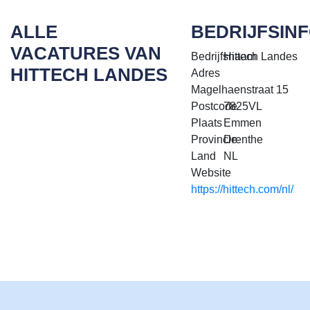
ALLE
BEDRIJFSIN
VACATURES VAN
Bedrijfsnaam
Hittech Landes
HITTECH LANDES
Adres
Magelhaenstraat 15
Postcode
7825VL
Plaats
Emmen
Provincie
Drenthe
Land
NL
Website
https://hittech.com/nl/