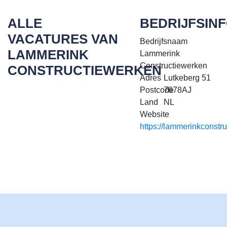
ALLE
BEDRIJFSIN
VACATURES VAN
Bedrijfsnaam
LAMMERINK
Lammerink
Constructiewerken
CONSTRUCTIEWERKEN
Adres
Lutkeberg 51
Postcode
7678AJ
Land
NL
Website
https://lammerinkconstru