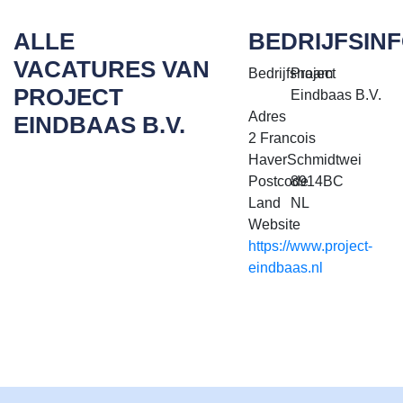
ALLE
BEDRIJFSIN
VACATURES VAN
Bedrijfsnaam
Project
PROJECT
Eindbaas B.V.
Adres
EINDBAAS B.V.
2 Francois
HaverSchmidtwei
Postcode
8914BC
Land
NL
Website
https://www.project-
eindbaas.nl