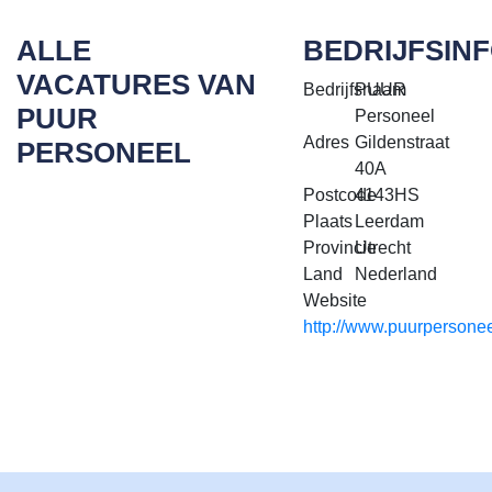
ALLE
BEDRIJFSIN
VACATURES VAN
Bedrijfsnaam
PUUR
PUUR
Personeel
Adres
Gildenstraat
PERSONEEL
40A
Postcode
4143HS
Plaats
Leerdam
Provincie
Utrecht
Land
Nederland
Website
http://www.puurpersone