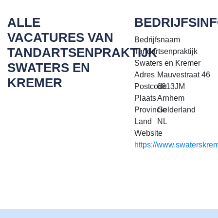
ALLE
BEDRIJFSIN
VACATURES VAN
Bedrijfsnaam
TANDARTSENPRAKTIJK
Tandartsenpraktijk
Swaters en Kremer
SWATERS EN
Adres
Mauvestraat 46
KREMER
Postcode
6813JM
Plaats
Arnhem
Provincie
Gelderland
Land
NL
Website
https://www.swaterskrem