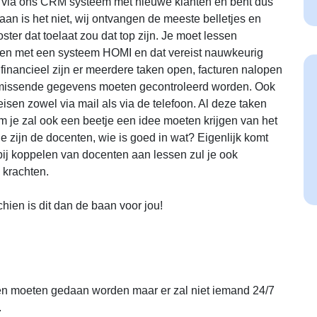
 via ons CRM systeem met nieuwe klanten en bent dus
aan is het niet, wij ontvangen de meeste belletjes en
ster dat toelaat zou dat top zijn. Je moet lessen
ken met een systeem HOMI en dat vereist nauwkeurig
financieel zijn er meerdere taken open, facturen nalopen
 missende gegevens moeten gecontroleerd worden. Ook
eisen zowel via mail als via de telefoon. Al deze taken
om je zal ook een beetje een idee moeten krijgen van het
e zijn de docenten, wie is goed in wat? Eigenlijk komt
bij koppelen van docenten aan lessen zul je ook
 krachten.
hien is dit dan de baan voor jou!
ken moeten gedaan worden maar er zal niet iemand 24/7
.