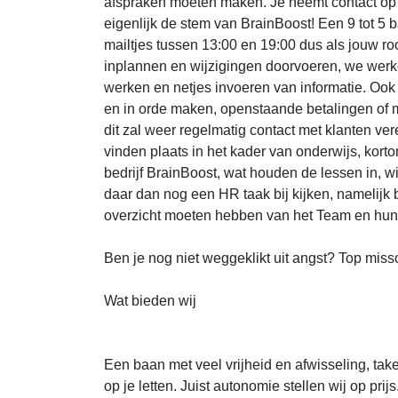
afspraken moeten maken. Je neemt contact op
eigenlijk de stem van BrainBoost! Een 9 tot 5 b
mailtjes tussen 13:00 en 19:00 dus als jouw roo
inplannen en wijzigingen doorvoeren, we wer
werken en netjes invoeren van informatie. Ook 
en in orde maken, openstaande betalingen of
dit zal weer regelmatig contact met klanten ver
vinden plaats in het kader van onderwijs, kort
bedrijf BrainBoost, wat houden de lessen in, wi
daar dan nog een HR taak bij kijken, namelijk 
overzicht moeten hebben van het Team en hun
Ben je nog niet weggeklikt uit angst? Top missc
Wat bieden wij
Een baan met veel vrijheid en afwisseling, ta
op je letten. Juist autonomie stellen wij op prijs