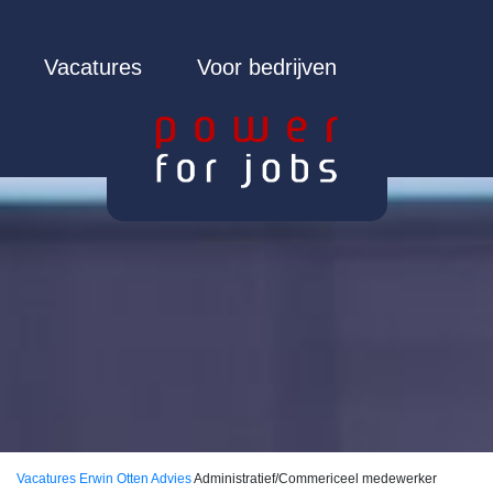
Vacatures
Voor bedrijven
Vacatures
Erwin Otten Advies
Administratief/Commericeel medewerker