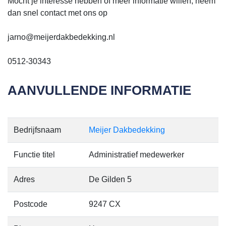
Mocht je interesse hebben of meer informatie willen, neem
dan snel contact met ons op
jarno@meijerdakbedekking.nl
0512-30343
AANVULLENDE INFORMATIE
Bedrijfsnaam
Meijer Dakbedekking
Functie titel
Administratief medewerker
Adres
De Gilden 5
Postcode
9247 CX