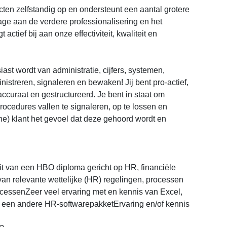
cten zelfstandig op en ondersteunt een aantal grotere
rage aan de verdere professionalisering en het
ctief bij aan onze effectiviteit, kwaliteit en
st wordt van administratie, cijfers, systemen,
streren, signaleren en bewaken! Jij bent pro-actief,
, accuraat en gestructureerd. Je bent in staat om
ocedures vallen te signaleren, op te lossen en
erne) klant het gevoel dat deze gehoord wordt en
it van een HBO diploma gericht op HR, financiële
 van relevante wettelijke (HR) regelingen, processen
cessenZeer veel ervaring met en kennis van Excel,
een andere HR-softwarepakketErvaring en/of kennis