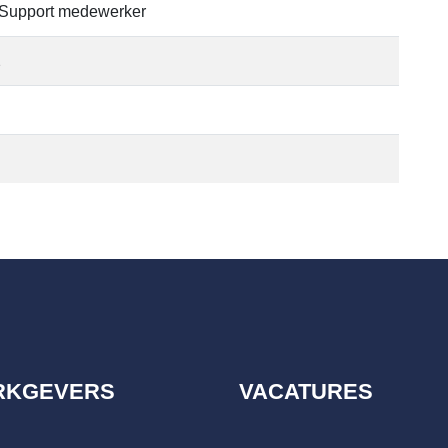
 Support medewerker
2
RKGEVERS
VACATURES