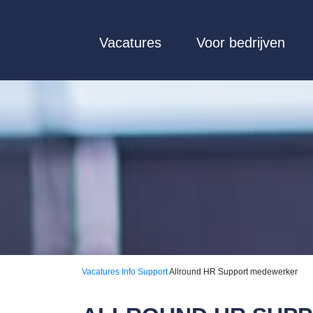
Vacatures
Voor bedrijven
Vacatures
Info Support
Allround HR Support medewerker