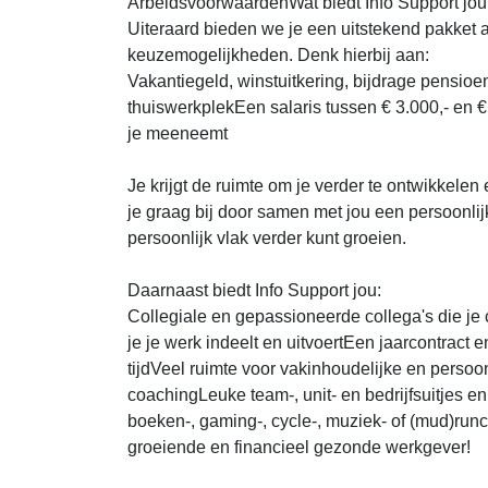
ArbeidsvoorwaardenWat biedt Info Support jo
Uiteraard bieden we je een uitstekend pakket
keuzemogelijkheden. Denk hierbij aan:
Vakantiegeld, winstuitkering, bijdrage pensioe
thuiswerkplekEen salaris tussen € 3.000,- en €
je meeneemt
Je krijgt de ruimte om je verder te ontwikkele
je graag bij door samen met jou een persoonlijk
persoonlijk vlak verder kunt groeien.
Daarnaast biedt Info Support jou:
Collegiale en gepassioneerde collega's die je 
je je werk indeelt en uitvoertEen jaarcontract 
tijdVeel ruimte voor vakinhoudelijke en persoon
coachingLeuke team-, unit- en bedrijfsuitjes en
boeken-, gaming-, cycle-, muziek- of (mud)runc
groeiende en financieel gezonde werkgever!