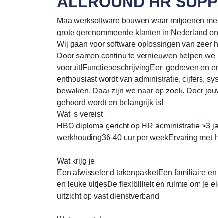
ALLROUND HR SUP
Maatwerksoftware bouwen waar miljoenen mens
grote gerenommeerde klanten in Nederland en
Wij gaan voor software oplossingen van zeer ho
Door samen continu te vernieuwen helpen we k
vooruit!FunctiebeschrijvingEen gedreven en 
enthousiast wordt van administratie, cijfers, 
bewaken. Daar zijn we naar op zoek. Door jouw
gehoord wordt en belangrijk is!
Wat is vereist
HBO diploma gericht op HR administratie >3 jaa
werkhouding36-40 uur per weekErvaring met 
Wat krijg je
Een afwisselend takenpakketEen familiaire en
en leuke uitjesDe flexibiliteit en ruimte om je
uitzicht op vast dienstverband