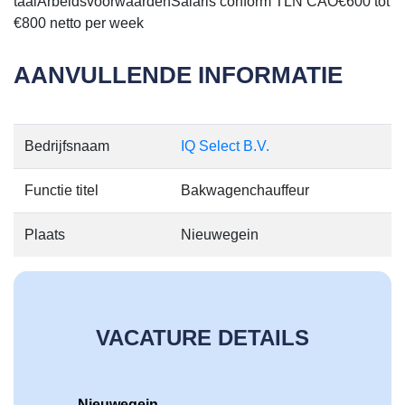
taalArbeidsvoorwaardenSalaris conform TLN CAO€600 tot
€800 netto per week
AANVULLENDE INFORMATIE
Bedrijfsnaam
IQ Select B.V.
Functie titel
Bakwagenchauffeur
Plaats
Nieuwegein
VACATURE DETAILS
Nieuwegein