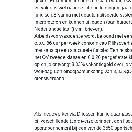
geven. Er kunnen periodes ontstaan waarin wa
vervolgens wel naar de inhoud te mogen gaan.F
juridisch;Ervaring met geautomatiseerde syste
interpreteren en kunnen uitleggen (aan burgers
Nederlandse taal (i.v.m. brieven).
ArbeidsvoorwaardenJe wordt beloond met een m
o.b.v. 36 uur per week conform cao Rijksoverh
met kans op een structurele functie;`Een reis
het OV tweede klasse en € 0,20 per gefietste k
op en je ontvangt 8,33% vakantiegeld over je
werkdag;Een eindejaarsuitkering van 8,33%;Do
dienstverband.
Als medewerker via Driessen kun je daarnaast r
bij verschillende (zorg)verzekeringen, een fisca
sportabonnement bij een van de 3550 sportsch