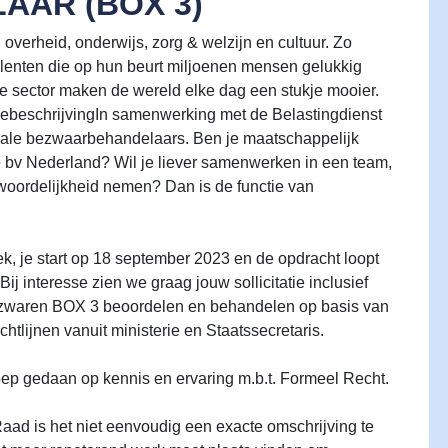
AR (BOX 3)
overheid, onderwijs, zorg & welzijn en cultuur. Zo
alenten die op hun beurt miljoenen mensen gelukkig
 sector maken de wereld elke dag een stukje mooier.
tiebeschrijvingIn samenwerking met de Belastingdienst
iscale bezwaarbehandelaars. Ben je maatschappelijk
e bv Nederland? Wil je liever samenwerken in een team,
ntwoordelijkheid nemen? Dan is de functie van
ek, je start op 18 september 2023 en de opdracht loopt
j interesse zien we graag jouw sollicitatie inclusief
ezwaren BOX 3 beoordelen en behandelen op basis van
chtlijnen vanuit ministerie en Staatssecretaris.
p gedaan op kennis en ervaring m.b.t. Formeel Recht.
ad is het niet eenvoudig een exacte omschrijving te