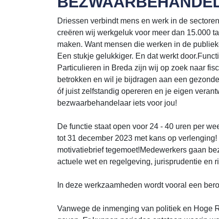
BEZWAARBEHANDELA
Driessen verbindt mens en werk in de sectoren 
creëren wij werkgeluk voor meer dan 15.000 t
maken. Want mensen die werken in de publieke
Een stukje gelukkiger. En dat werkt door.Func
Particulieren in Breda zijn wij op zoek naar f
betrokken en wil je bijdragen aan een gezond
óf juist zelfstandig opereren en je eigen vera
bezwaarbehandelaar iets voor jou!
De functie staat open voor 24 - 40 uren per we
tot 31 december 2023 met kans op verlenging! Bi
motivatiebrief tegemoet!Medewerkers gaan b
actuele wet en regelgeving, jurisprudentie en ri
In deze werkzaamheden wordt vooral een beroe
Vanwege de inmenging van politiek en Hoge Ra