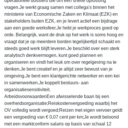
operationele dossiers die om een snelle oplossing
vragen.Je werkt graag samen met collega's binnen het
ministerie van Economische Zaken en Klimaat (EZK) en
stakeholders buiten EZK, en je levert actief een bijdrage
aan een goede werksfeer.Je hebt je werkproces goed op
orde. Belangrijk, want de druk op het werk is soms hoog en
vraagt dat je op meerdere borden tegelijkertijd schaakt en
steeds goed werk blijft leveren.Je beschikt over een sterk
analytisch denkvermogen, kunt goed plannen en
organiseren en vindt het leuk om over regelgeving na te
denken.Je bent creatief en je altijd zeer bewust van je
omgeving.Je bent een klantgerichte netwerker en een kei
in samenwerken.Je koppelt bestuurs- aan
organisatiesensitiviteit.
ArbeidsvoorwaardenEen afwisselende baan bij een
overheidsorganisatie;Reiskostenvergoeding waarbij het
OV volledig wordt vergoed;Reizen met eigen vervoer geldt
een vergoeding van € 0,07 cent per km;Je wordt beloond
met een marktconform salaris op basis van schaal 12