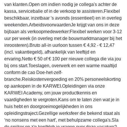
van klanten.Open om indien nodig je collega's achter de
kassa, servicebalie of in de verkoop te assisteren.Flexibel
beschikbaar, inzetbaar 's avonds (essentieel) en in overleg
weekenden.ArbeidsvoorwaardenJe krijgt van ons in deze
bijbaan als verkoopmedewerker:Flexibel werken voor 3-12
uur per week (in overleg met de bouwmarktmanager bij het
inroosteren).Bruto all-in uurloon tussen € 4,92 - € 12,47
(incl. vakantiegeld), afhankelijk van leeftijd en
ervaring.Netto € 50 of € 100 per nieuwe collega die via jou
bij ons start.Toeslagen, overwerk en een warme maaltijd
conform de cao Doe-het-zelf-
branche.Reiskostenvergoeding en 20% personeelskorting
op aankopen in de KARWEI.Opleidingen via onze
KARWEI Academy, om jouw productkennis en
vaardigheden te vergroten.Kans om te laten zien wat je in
huis hebt en doorgroeimogelijkheden in ons
opleidingstraject.Gezellige werksfeer die bekend staat als
‘no nonsens met een hart', met behulpzame collega's.Sla
de spijker op z'n kop!Heb je vragen over deze vacature?