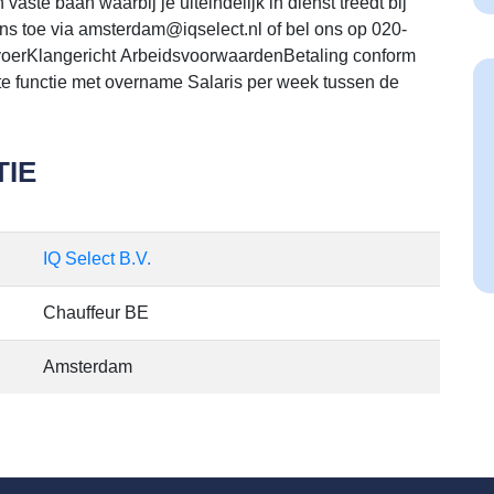
aste baan waarbij je uiteindelijk in dienst treedt bij
ns toe via amsterdam@iqselect.nl of bel ons op 020-
oerKlangericht ArbeidsvoorwaardenBetaling conform
te functie met overname Salaris per week tussen de
IE
IQ Select B.V.
Chauffeur BE
Amsterdam