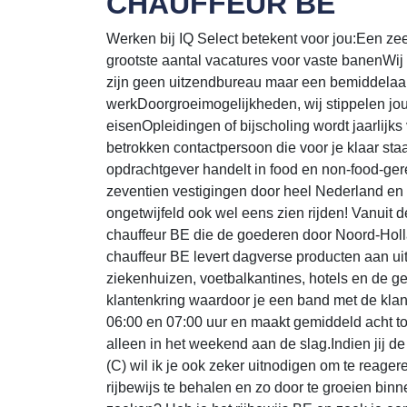
CHAUFFEUR BE
Werken bij IQ Select betekent voor jou:Een zeer s
grootste aantal vacatures voor vaste banenWij
zijn geen uitzendbureau maar een bemiddelaar
werkDoorgroeimogelijkheden, wij stippelen jo
eisenOpleidingen of bijscholing wordt jaarlijk
betrokken contactpersoon die voor je klaar st
opdrachtgever handelt in food en non-food-gerel
zeventien vestigingen door heel Nederland en 
ongetwijfeld ook wel eens zien rijden! Vanuit
chauffeur BE die de goederen door Noord-Holland 
chauffeur BE levert dagverse producten aan ui
ziekenhuizen, voetbalkantines, hotels en de ge
klantenkring waardoor je een band met de klant
06:00 en 07:00 uur en maakt gemiddeld acht tot 
alleen in het weekend aan de slag.Indien jij d
(C) wil ik je ook zeker uitnodigen om te reage
rijbewijs te behalen en zo door te groeien binne