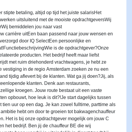
tipte betaling, altijd op tijd het juiste salarisHet
 werken uitsluitend met de mooiste opdrachtgeversWij
Wij bemiddelen jou naar vast
uw carrière uitEen baan passend naar jouw wensen en
s verzorgd door IQ SelectEen persoonlijke en
aat!FunctiebeschrijvingWie is de opdrachtgever?Onze
ateerde producten. Het bedrijf heeft maar liefst
rijdt met ruim driehonderd vrachtwagens, je hebt ze
 de vestiging in de regio Amsterdam zoeken ze nu een
tijdig aflevert bij de klanten. Wat ga jij doen?Jij, als
teenlopende klanten. Denk aan restaurants,
zellige kroegen. Jouw route bestaat uit een vaste
en opbouwt, hoe leuk is dit?!Je start dagelijks tussen
tien uur op een dag. Je kan zowel fulltime, parttime als
e ambitie hebt om door te groeien tot bakwagenchauffeur
ren. Het is bij onze opdrachtgever mogelijk om jouw C
n het bedrijf. Ben jij de chauffeur BE die wij