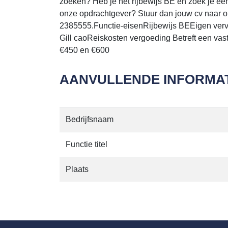
zoeken? Heb je het rijbewijs BE en zoek je een v
onze opdrachtgever? Stuur dan jouw cv naar o
2385555.Functie-eisenRijbewijs BEEigen verv
Gill caoReiskosten vergoeding Betreft een vas
€450 en €600
AANVULLENDE INFORMAT
Bedrijfsnaam
Functie titel
Plaats