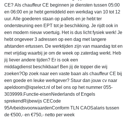
CE? Als chauffeur CE beginnen je diensten tussen 05:00
en 06:00 en je hebt gemiddeld een werkdag van 10 tot 12
uur. Alle goederen staan op pallets en je hebt ter
ondersteuning een EPT tot je beschikking. Je rijdt ook in
een modern nieuw voertuig. Het is dus licht fysiek werk! Je
hebt ongeveer 3 adressen op een dag met langere
afstanden ertussen. De werktijden zijn van maandag tot en
met vrijdag waarbij je om de week op zaterdag werkt. Heb
jij liever andere tijden? Er is ook een
middagdienst beschikbaar! Ben jij de topper die wij
zoeken?Op zoek naar een vaste baan als chauffeur CE bij
een goede en leuke werkgever? Stuur dan jouw cv naar
apeldoorn@iqselect.nl of bel ons op het nummer 055-
3039999.Functie-eisenNederlands of Engels
sprekendRijbewijs CECode
95ArbeidsvoorwaardenConform TLN CAOSalaris tussen
de €500,- en €750,- netto per week