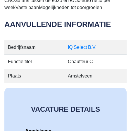
CAOSalaris tussen de €625 en €750 euro netto per
weekVaste baanMogelijkheden tot doorgroeien
AANVULLENDE INFORMATIE
Bedrijfsnaam
IQ Select B.V.
Functie titel
Chauffeur C
Plaats
Amstelveen
VACATURE DETAILS
Amstelveen