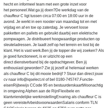
hecht en informeel team met een grote inzet voor
het personeel.Wat ga jij doen?De werkdag van de
chauffeur C ligt tussen circa 07:00 en 18:00 uur in de
avond. Je werkt in een rooster van maandag tot en met
vrijdag en af en toe op zaterdag. Je vervoert losse
pakketten en pallets en gebruikt daarbij een elektrische
pompwagen. Je distribueert hoogwaardige producten op
sleuteladressen. Je laadt zelf op het terrein en lost bij de
klant. Het is vast werk.Ben jij de topper die wij zoeken? Als
je goed functioneert, is er uitzicht op een
direct dienstverband bij de opdrachtgever. Ben jij
enthousiast geworden? Zie jij jezelf al helemaal werken
als chauffeur C bij dit mooie bedrijf ? Stuur dan direct jouw
cv naar info@iqselect.nl of bel 0180-745747.Functie-
eisenRijbewijs CCode 95 en bestuurderskaartWoonachtig
in omgeving Alphen aan de RijnFlexibele en
klantvriendelijke werkinstellingErvaring als chauffeur C is
geen vereisteArbeidsvoorwaardenSalaris conform TLN