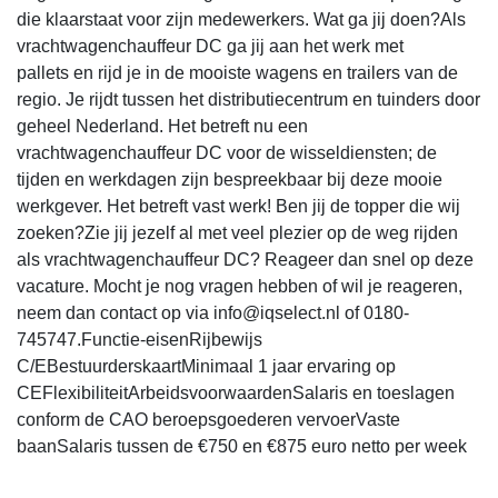
die klaarstaat voor zijn medewerkers. Wat ga jij doen?Als
vrachtwagenchauffeur DC ga jij aan het werk met
pallets en rijd je in de mooiste wagens en trailers van de
regio. Je rijdt tussen het distributiecentrum en tuinders door
geheel Nederland. Het betreft nu een
vrachtwagenchauffeur DC voor de wisseldiensten; de
tijden en werkdagen zijn bespreekbaar bij deze mooie
werkgever. Het betreft vast werk! Ben jij de topper die wij
zoeken?Zie jij jezelf al met veel plezier op de weg rijden
als vrachtwagenchauffeur DC? Reageer dan snel op deze
vacature. Mocht je nog vragen hebben of wil je reageren,
neem dan contact op via info@iqselect.nl of 0180-
745747.Functie-eisenRijbewijs
C/EBestuurderskaartMinimaal 1 jaar ervaring op
CEFlexibiliteitArbeidsvoorwaardenSalaris en toeslagen
conform de CAO beroepsgoederen vervoerVaste
baanSalaris tussen de €750 en €875 euro netto per week