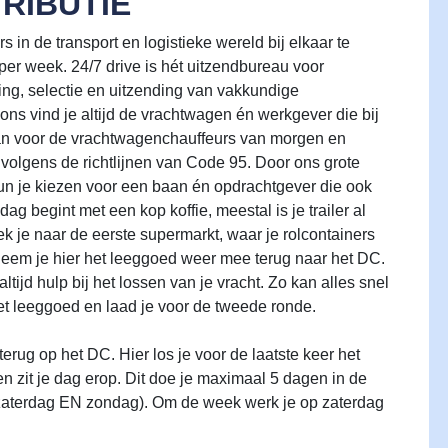
RIBUTIE
in de transport en logistieke wereld bij elkaar te
per week. 24/7 drive is hét uitzendbureau voor
ing, selectie en uitzending van vakkundige
ons vind je altijd de vrachtwagen én werkgever die bij
aan voor de vrachtwagenchauffeurs van morgen en
 volgens de richtlijnen van Code 95. Door ons grote
n je kiezen voor een baan én opdrachtgever die ook
ag begint met een kop koffie, meestal is je trailer al
ek je naar de eerste supermarkt, waar je rolcontainers
neem je hier het leeggoed weer mee terug naar het DC.
ltijd hulp bij het lossen van je vracht. Zo kan alles snel
het leeggoed en laad je voor de tweede ronde.
erug op het DC. Hier los je voor de laatste keer het
en zit je dag erop. Dit doe je maximaal 5 dagen in de
 (zaterdag EN zondag). Om de week werk je op zaterdag