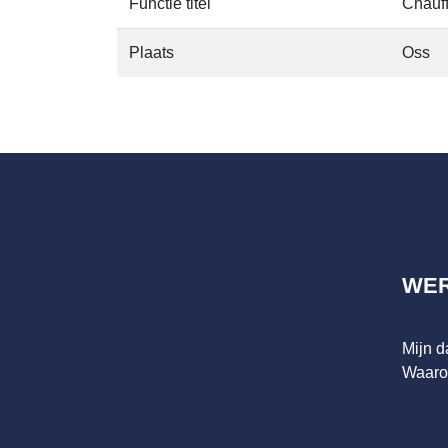
Functie titel
Chauff
Plaats
Oss
WE
Mijn 
Waaro