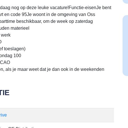
ndaag nog op deze leuke vacature!Functie-eisenJe bent
kaart en code 95Je woont in de omgeving van Oss
f parttime beschikbaar, om de week op zaterdag
uden materieel
e werk
O
ef toeslagen)
 zondag 100
s CAO
en, als je maar weet dat je dan ook in de weekenden
IE
rive