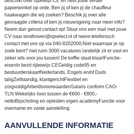
beschikt over rijbewijs CE en hebt jouw verder
papierwinkel op orde. Ben jij of ken jij de chauffeur
haakwagen die wij zoeken? Beschik jij over alle
gevraagde criteria of ben jij nieuwsgierig naar meer info?
Neem dan gerust contact op! Stuur ons een mail met jouw
CV naar eindhoven@iqselect.nl of neem telefonisch
contact met ons op via 040-8202000.Niet waarnaar je op
zoek bent? met ruim 3000 vacatures landelijk zit er vast en
zeker iets voor jou tussen! De koffie staat klaar!Functie-
eisenIn bezit rijbewijs CEGeldig code95 en
bestuurderskaartNederlands, Engels en/of Duits
taligZelfstandig, klantgerichtFlexibel en
zorgvuldigArbeidsvoorwaardenSalaris conform CAO-
TLN Wekelijks loon tussen de €600 - €800,-
nettoBijscholing en opleiden eigen academyFunctie voor
overname en vaste aanstelling
AANVULLENDE INFORMATIE