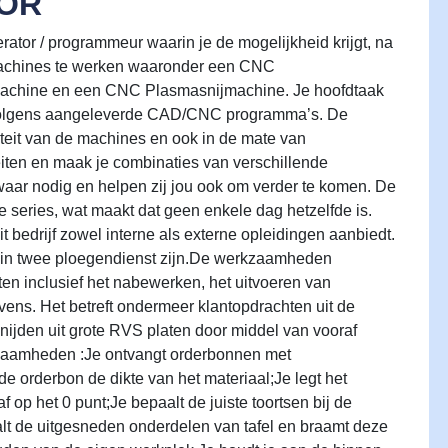
TOR
rator / programmeur waarin je de mogelijkheid krijgt, na
 machines te werken waaronder een CNC
machine en een CNC Plasmasnijmachine. Je hoofdtaak
 volgens aangeleverde CAD/CNC programma’s. De
rsiteit van de machines en ook in de mate van
teiten en maak je combinaties van verschillende
aar nodig en helpen zij jou ook om verder te komen. De
ne series, wat maakt dat geen enkele dag hetzelfde is.
it bedrijf zowel interne als externe opleidingen aanbiedt.
jn in twee ploegendienst zijn.De werkzaamheden
en inclusief het nabewerken, het uitvoeren van
evens. Het betreft ondermeer klantopdrachten uit de
nijden uit grote RVS platen door middel van vooraf
kzaamheden :Je ontvangt orderbonnen met
e orderbon de dikte van het materiaal;Je legt het
 op het 0 punt;Je bepaalt de juiste toortsen bij de
lt de uitgesneden onderdelen van tafel en braamt deze