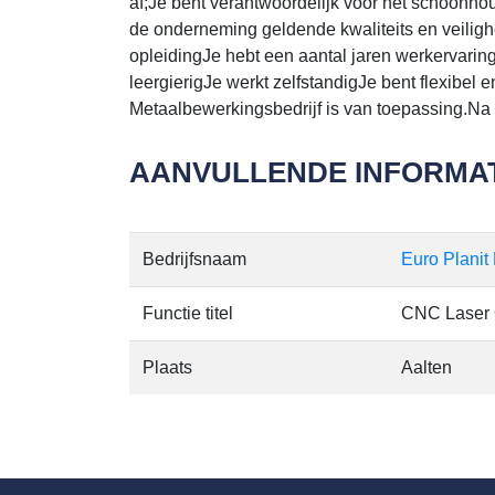
af;Je bent verantwoordelijk voor het schoonho
de onderneming geldende kwaliteits en veiligh
opleidingJe hebt een aantal jaren werkervaring
leergierigJe werkt zelfstandigJe bent flexibel
Metaalbewerkingsbedrijf is van toepassing.Na 
AANVULLENDE INFORMAT
Bedrijfsnaam
Euro Planit
Functie titel
CNC Laser 
Plaats
Aalten