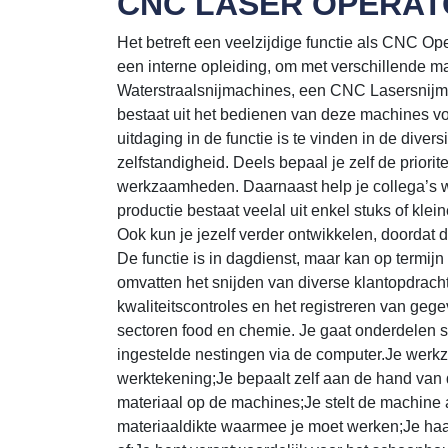
CNC LASER OPERA
Het betreft een veelzijdige functie als CNC Ope
een interne opleiding, om met verschillende
Waterstraalsnijmachines, een CNC Lasersnij
bestaat uit het bedienen van deze machines
uitdaging in de functie is te vinden in de dive
zelfstandigheid. Deels bepaal je zelf de priori
werkzaamheden. Daarnaast help je collega’s w
productie bestaat veelal uit enkel stuks of klei
Ook kun je jezelf verder ontwikkelen, doordat d
De functie is in dagdienst, maar kan op termi
omvatten het snijden van diverse klantopdracht
kwaliteitscontroles en het registreren van geg
sectoren food en chemie. Je gaat onderdelen s
ingestelde nestingen via de computer.Je wer
werktekening;Je bepaalt zelf aan de hand van d
materiaal op de machines;Je stelt de machine af
materiaaldikte waarmee je moet werken;Je haa