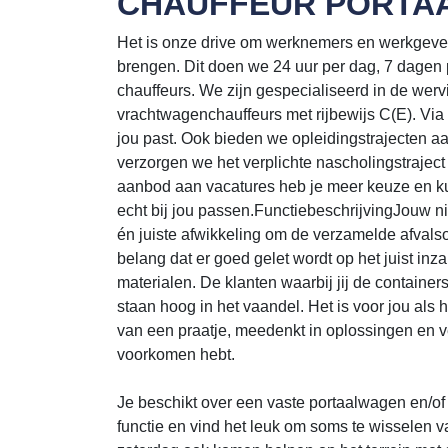
CHAUFFEUR PORTAA
Het is onze drive om werknemers en werkgevers 
brengen. Dit doen we 24 uur per dag, 7 dagen 
chauffeurs. We zijn gespecialiseerd in de werv
vrachtwagenchauffeurs met rijbewijs C(E). Via 
jou past. Ook bieden we opleidingstrajecten 
verzorgen we het verplichte nascholingstraject
aanbod aan vacatures heb je meer keuze en ku
echt bij jou passen.FunctiebeschrijvingJouw n
én juiste afwikkeling om de verzamelde afvals
belang dat er goed gelet wordt op het juist in
materialen. De klanten waarbij jij de container
staan hoog in het vaandel. Het is voor jou als hé
van een praatje, meedenkt in oplossingen en ve
voorkomen hebt.
Je beschikt over een vaste portaalwagen en/o
functie en vind het leuk om soms te wisselen v