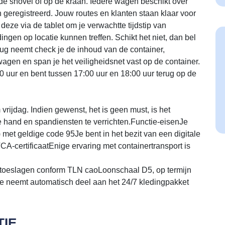
de shovel of op de kraan. Iedere wagen beschikt over
en geregistreerd. Jouw routes en klanten staan klaar voor
e deze via de tablet om je verwachtte tijdstip van
ngen op locatie kunnen treffen. Schikt het niet, dan bel
rug neemt check je de inhoud van de container,
wagen en span je het veiligheidsnet vast op de container.
 uur en bent tussen 17:00 uur en 18:00 uur terug op de
 vrijdag. Indien gewenst, het is geen must, is het
 hand en spandiensten te verrichten.Functie-eisenJe
) met geldige code 95Je bent in het bezit van een digitale
CA-certificaatEnige ervaring met containertransport is
toeslagen conform TLN caoLoonschaal D5, op termijn
Je neemt automatisch deel aan het 24/7 kledingpakket
IE