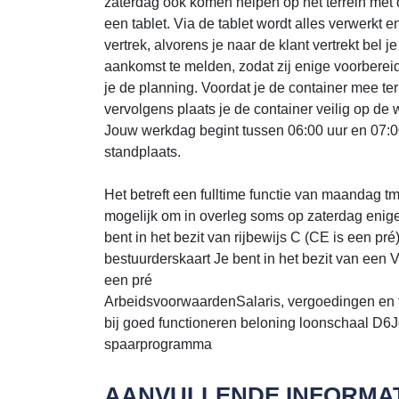
zaterdag ook komen helpen op het terrein met 
een tablet. Via de tablet wordt alles verwerkt 
vertrek, alvorens je naar de klant vertrekt bel j
aankomst te melden, zodat zij enige voorbereidi
je de planning. Voordat je de container mee te
vervolgens plaats je de container veilig op de 
Jouw werkdag begint tussen 06:00 uur en 07:00
standplaats.
Het betreft een fulltime functie van maandag tm
mogelijk om in overleg soms op zaterdag enige
bent in het bezit van rijbewijs C (CE is een pré
bestuurderskaart Je bent in het bezit van een V
een pré
ArbeidsvoorwaardenSalaris, vergoedingen en 
bij goed functioneren beloning loonschaal D6
spaarprogramma
AANVULLENDE INFORMAT