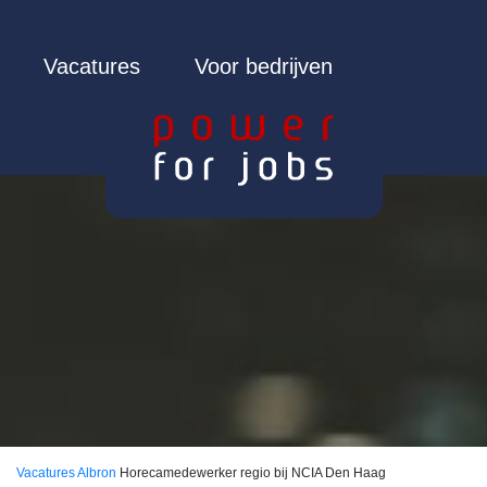
Vacatures
Voor bedrijven
Vacatures
Albron
Horecamedewerker regio bij NCIA Den Haag