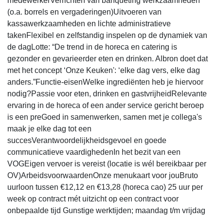
medewerkerVerrichten van banqueting werkzaamheden
(o.a. borrels en vergaderingen)Uitvoeren van
kassawerkzaamheden en lichte administratieve
takenFlexibel en zelfstandig inspelen op de dynamiek van
de dagLotte: “De trend in de horeca en catering is
gezonder en gevarieerder eten en drinken. Albron doet dat
met het concept ‘Onze Keuken': ‘elke dag vers, elke dag
anders.”Functie-eisenWelke ingrediënten heb je hiervoor
nodig?Passie voor eten, drinken en gastvrijheidRelevante
ervaring in de horeca of een ander service gericht beroep
is een preGoed in samenwerken, samen met je collega's
maak je elke dag tot een
succesVerantwoordelijkheidsgevoel en goede
communicatieve vaardighedenIn het bezit van een
VOGEigen vervoer is vereist (locatie is wél bereikbaar per
OV)ArbeidsvoorwaardenOnze menukaart voor jouBruto
uurloon tussen €12,12 en €13,28 (horeca cao) 25 uur per
week op contract mét uitzicht op een contract voor
onbepaalde tijd Gunstige werktijden; maandag t/m vrijdag