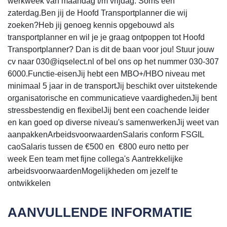
werkweek van maandag t/m vrijdag. Soms een
zaterdag.Ben jij de Hoofd Transportplanner die wij
zoeken?Heb jij genoeg kennis opgebouwd als
transportplanner en wil je je graag ontpoppen tot Hoofd
Transportplanner? Dan is dit de baan voor jou! Stuur jouw
cv naar 030@iqselect.nl of bel ons op het nummer 030-307
6000.Functie-eisenJij hebt een MBO+/HBO niveau met
minimaal 5 jaar in de transportJij beschikt over uitstekende
organisatorische en communicatieve vaardighedenJij bent
stressbestendig en flexibelJij bent een coachende leider
en kan goed op diverse niveau's samenwerkenJij weet van
aanpakkenArbeidsvoorwaardenSalaris conform FSGIL
caoSalaris tussen de €500 en €800 euro netto per
week Een team met fijne collega's Aantrekkelijke
arbeidsvoorwaardenMogelijkheden om jezelf te
ontwikkelen
AANVULLENDE INFORMATIE