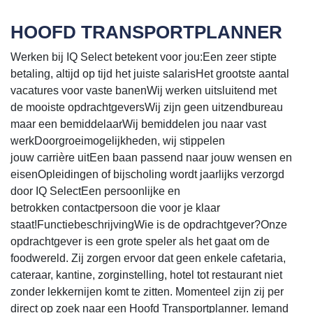
HOOFD TRANSPORTPLANNER
Werken bij IQ Select betekent voor jou:Een zeer stipte
betaling, altijd op tijd het juiste salarisHet grootste aantal
vacatures voor vaste banenWij werken uitsluitend met
de mooiste opdrachtgeversWij zijn geen uitzendbureau
maar een bemiddelaarWij bemiddelen jou naar vast
werkDoorgroeimogelijkheden, wij stippelen
jouw carrière uitEen baan passend naar jouw wensen en
eisenOpleidingen of bijscholing wordt jaarlijks verzorgd
door IQ SelectEen persoonlijke en
betrokken contactpersoon die voor je klaar
staat!FunctiebeschrijvingWie is de opdrachtgever?Onze
opdrachtgever is een grote speler als het gaat om de
foodwereld. Zij zorgen ervoor dat geen enkele cafetaria,
cateraar, kantine, zorginstelling, hotel tot restaurant niet
zonder lekkernijen komt te zitten. Momenteel zijn zij per
direct op zoek naar een Hoofd Transportplanner. Iemand