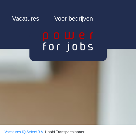
Vacatures
Voor bedrijven
Vacatures
IQ Select B.V.
Hoofd Transportplanner