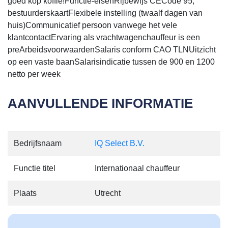
goed kop koffie!Functie-eisenRijbewijs CECode 95,
bestuurderskaartFlexibele instelling (twaalf dagen van
huis)Communicatief persoon vanwege het vele
klantcontactErvaring als vrachtwagenchauffeur is een
preArbeidsvoorwaardenSalaris conform CAO TLNUitzicht
op een vaste baanSalarisindicatie tussen de 900 en 1200
netto per week
AANVULLENDE INFORMATIE
Bedrijfsnaam
IQ Select B.V.
Functie titel
Internationaal chauffeur
Plaats
Utrecht