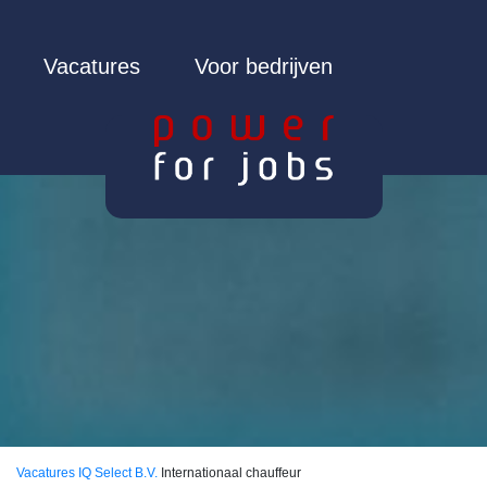
Vacatures
Voor bedrijven
Vacatures
IQ Select B.V.
Internationaal chauffeur