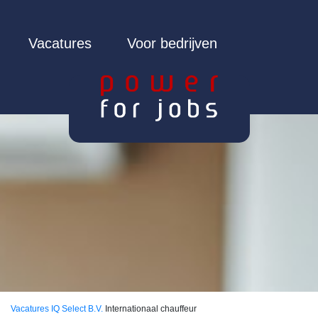
Vacatures
Voor bedrijven
Vacatures
IQ Select B.V.
Internationaal chauffeur