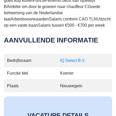
goed kop koffie!Functie-eisenIn bezit van rijbewijs
BAmbitie om door te groeien naar chauffeur CGoede
beheersing van de Nederlandse
taalArbeidsvoorwaardenSalaris conform CAO TLNUitzicht
op een vaste baanSalaris tussen €500 - €700 per week
AANVULLENDE INFORMATIE
Bedrijfsnaam
IQ Select B.V.
Functie titel
Koerier
Plaats
Nieuwegein
VACATURE DETAILS