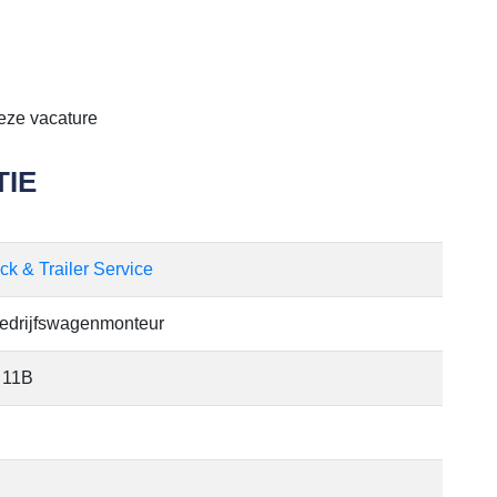
eze vacature
IE
k & Trailer Service
Bedrijfswagenmonteur
t 11B