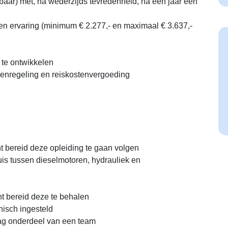
baar) met, na wederzijds tevredenheid, na een jaar een
 en ervaring (minimum € 2.277,- en maximaal € 3.637,-
 te ontwikkelen
enregeling en reiskostenvergoeding
nt bereid deze opleiding te gaan volgen
huis tussen dieselmotoren, hydrauliek en
ent bereid deze te behalen
nisch ingesteld
raag onderdeel van een team