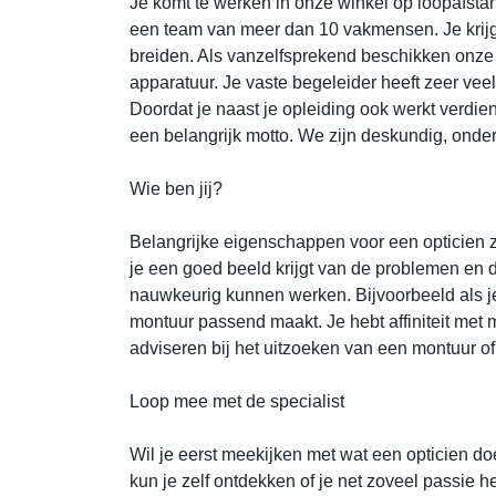
Je komt te werken in onze winkel op loopafst
een team van meer dan 10 vakmensen. Je krijgt
breiden. Als vanzelfsprekend beschikken onze
apparatuur. Je vaste begeleider heeft zeer veel
Doordat je naast je opleiding ook werkt verdien
een belangrijk motto. We zijn deskundig, ond
Wie ben jij?
Belangrijke eigenschappen voor een opticien zi
je een goed beeld krijgt van de problemen en
nauwkeurig kunnen werken. Bijvoorbeeld als je
montuur passend maakt. Je hebt affiniteit met m
adviseren bij het uitzoeken van een montuur of
Loop mee met de specialist
Wil je eerst meekijken met wat een opticien d
kun je zelf ontdekken of je net zoveel passie he