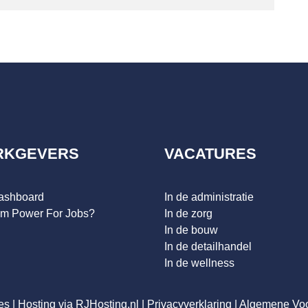
RKGEVERS
VACATURES
dashboard
In de administratie
m Power For Jobs?
In de zorg
In de bouw
In de detailhandel
In de wellness
es
|
Hosting via RJHosting.nl
|
Privacyverklaring
|
Algemene Vo