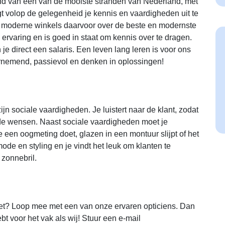
and van een van de mooiste stranden van Nederland, met
 volop de gelegenheid je kennis en vaardigheden uit te
 moderne winkels daarvoor over de beste en modernste
 ervaring en is goed in staat om kennis over te dragen.
 je direct een salaris. Een leven lang leren is voor ons
ernemend, passievol en denken in oplossingen!
jn sociale vaardigheden. Je luistert naar de klant, zodat
 de wensen. Naast sociale vaardigheden moet je
 een oogmeting doet, glazen in een montuur slijpt of het
ode en styling en je vindt het leuk om klanten te
 zonnebril.
oet? Loop mee met een van onze ervaren opticiens. Dan
bt voor het vak als wij! Stuur een e-mail