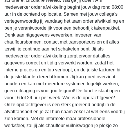
schonere, circulaire wereld. Wat ga jij doen?Als
medewerker order afwikkeling begint jouw dag rond 08:00
uur in de ochtend op locatie. Samen met jouw collega's
vertegenwoordig jij vandaag het team order afwikkeling en
ben je verantwoordelijk voor een behoorlijk takenpakket.
Denk aan ritgegevens verwerken, invoeren van
chauffeursbonnen, contact met transporteurs en dit alles
terwijl je continue aan het schakelen bent. Jij als
medewerker order afwikkeling zorgt ervoor dat alles
gegevens correct en tijdig verwerkt worden, zodat het
interne proces op en top verloopt, en de juiste facturen bij
de juiste klanten terecht komen. Jij kan goed overzicht
houden en kan met meerdere systemen tegelijk werken,
geen uitdaging is voor jou te groot! De functie staat open
voor 16 tot 24 uur per week. Wie is de opdrachtgever?
Onze opdrachtgever is een sterk groeiend bedrijf in de
afvaltransport en je zal hun naam zeker al wel eens voorbij
zien komen. Met de informele maar professionele
werksfeer, zal jij als chauffeur vuilniswagen je plekje zo