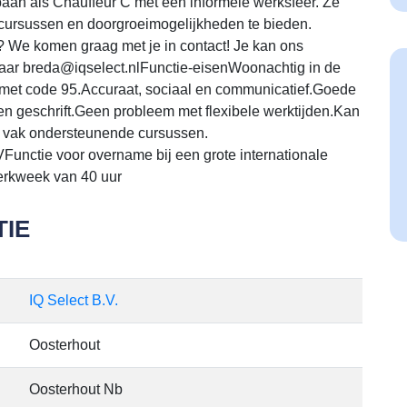
aan als Chauffeur C met een informele werksfeer. Ze
 cursussen en doorgroeimogelijkheden te bieden.
C? We komen graag met je in contact! Je kan ons
naar breda@iqselect.nlFunctie-eisenWoonachtig in de
E met code 95.Accuraat, sociaal en communicatief.Goede
n geschrift.Geen probleem met flexibele werktijden.Kan
n vak ondersteunende cursussen.
nctie voor overname bij een grote internationale
erkweek van 40 uur
IE
IQ Select B.V.
Oosterhout
Oosterhout Nb