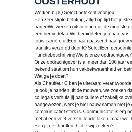
OOSTERHOUT
Werken bij IQ Select betekent voor jou:
Een zeer stipte betaling, altijd op tijd het juis
banenWij werken uitsluitend met de mooiste o
een bemiddelaarWij bemiddelen jou naar vast 
jouw carrière uitEen baan passend naar jouw 
jaarlijks verzorgd door IQ SelectEen persoonlij
FunctiebeschrijvingWie is onze opdrachtgeve
Onze opdrachtgever is al meer dan 100 jaar een
bekend staat om hun vakbekwaamheid en bet
Wat ga je doen?
Als Chauffeur C ben je uiteraard verantwoordel
je ook je handen uit de mouwen, we zoeken d
collega's verhuis jij particuliere of zakelijke o
aangewezen, werk je hier nauw samen met je c
communicatief sterk is. Communicatie is erg bela
met al een veel verschillende taken, maar wel 
Ben jij de chauffeur C die wij zoeken?