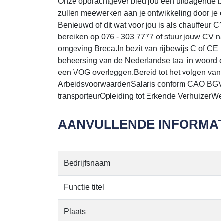
Onze opdrachtgever bied jou een uitdagende b
zullen meewerken aan je ontwikkeling door je
Benieuwd of dit wat voor jou is als chauffeur 
bereiken op 076 - 303 7777 of stuur jouw CV 
omgeving Breda.In bezit van rijbewijs C of C
beheersing van de Nederlandse taal in woord e
een VOG overleggen.Bereid tot het volgen va
ArbeidsvoorwaardenSalaris conform CAO BGVFu
transporteurOpleiding tot Erkende VerhuizerW
AANVULLENDE INFORMAT
Bedrijfsnaam
Functie titel
Plaats