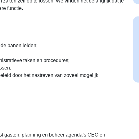
m zaken zelf op te lossen. We vinden het belangrijk dat je
re functie.
oede banen leiden;
istratieve taken en procedures;
ssen;
leid door het nastreven van zoveel mogelijk
gst gasten, planning en beheer agenda’s CEO en