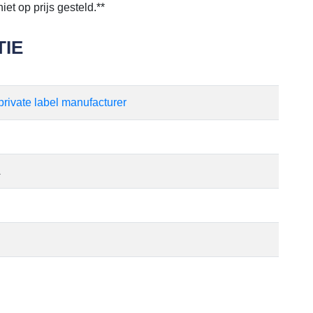
et op prijs gesteld.**
IE
private label manufacturer
A