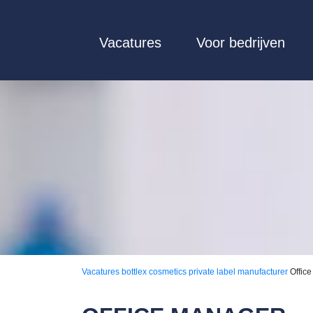
Vacatures
Voor bedrijven
Vacatures
bottlex cosmetics private label manufacturer
Offic