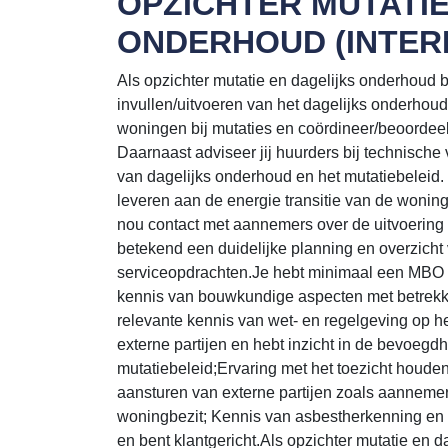
OPZICHTER MUTATIE
ONDERHOUD (INTER
Als opzichter mutatie en dagelijks onderhoud be
invullen/uitvoeren van het dagelijks onderhoud 
woningen bij mutaties en coördineer/beoordeel
Daarnaast adviseer jij huurders bij technisch
van dagelijks onderhoud en het mutatiebeleid. 
leveren aan de energie transitie van de woninge
nou contact met aannemers over de uitvoering 
betekend een duidelijke planning en overzicht
serviceopdrachten.Je hebt minimaal een MBO B
kennis van bouwkundige aspecten met betrekki
relevante kennis van wet- en regelgeving op h
externe partijen en hebt inzicht in de bevoegd
mutatiebeleid;Ervaring met het toezicht houde
aansturen van externe partijen zoals aanneme
woningbezit; Kennis van asbestherkenning en 
en bent klantgericht.Als opzichter mutatie en 