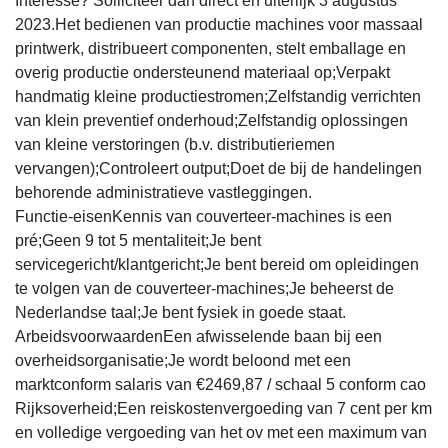
Interesse? Solliciteer dan direct en uiterlijk 3 augustus
2023.Het bedienen van productie machines voor massaal
printwerk, distribueert componenten, stelt emballage en
overig productie ondersteunend materiaal op;Verpakt
handmatig kleine productiestromen;Zelfstandig verrichten
van klein preventief onderhoud;Zelfstandig oplossingen
van kleine verstoringen (b.v. distributieriemen
vervangen);Controleert output;Doet de bij de handelingen
behorende administratieve vastleggingen.
Functie-eisenKennis van couverteer-machines is een
pré;Geen 9 tot 5 mentaliteit;Je bent
servicegericht/klantgericht;Je bent bereid om opleidingen
te volgen van de couverteer-machines;Je beheerst de
Nederlandse taal;Je bent fysiek in goede staat.
ArbeidsvoorwaardenEen afwisselende baan bij een
overheidsorganisatie;Je wordt beloond met een
marktconform salaris van €2469,87 / schaal 5 conform cao
Rijksoverheid;Een reiskostenvergoeding van 7 cent per km
en volledige vergoeding van het ov met een maximum van