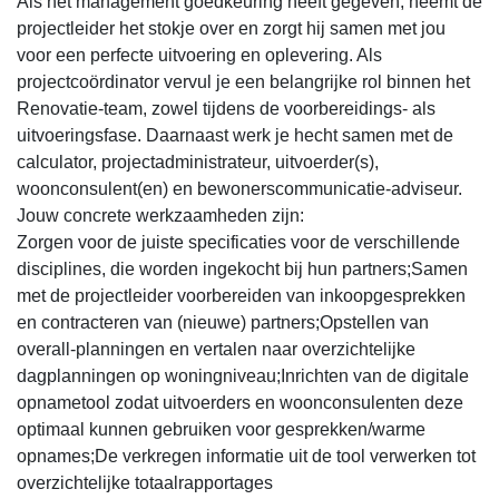
Als het management goedkeuring heeft gegeven, neemt de
projectleider het stokje over en zorgt hij samen met jou
voor een perfecte uitvoering en oplevering. Als
projectcoördinator vervul je een belangrijke rol binnen het
Renovatie-team, zowel tijdens de voorbereidings- als
uitvoeringsfase. Daarnaast werk je hecht samen met de
calculator, projectadministrateur, uitvoerder(s),
woonconsulent(en) en bewonerscommunicatie-adviseur.
Jouw concrete werkzaamheden zijn:
Zorgen voor de juiste specificaties voor de verschillende
disciplines, die worden ingekocht bij hun partners;Samen
met de projectleider voorbereiden van inkoopgesprekken
en contracteren van (nieuwe) partners;Opstellen van
overall-planningen en vertalen naar overzichtelijke
dagplanningen op woningniveau;Inrichten van de digitale
opnametool zodat uitvoerders en woonconsulenten deze
optimaal kunnen gebruiken voor gesprekken/warme
opnames;De verkregen informatie uit de tool verwerken tot
overzichtelijke totaalrapportages