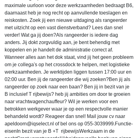
maximale uurloon voor deze werkzaamheden bedraagt B6,
daarnaast heb je nog recht op aanvullende toeslagen en
reiskosten. Zoek jij een nieuwe uitdaging als rangeerder
met uitzicht op een vast dienstverband? Lees dan snel
verder! Wat ga jij doen?Als rangeerder is iedere dag
anders. Jij dokt zorgvuldig aan, je bent behendig met
koppelen en je handelt de administratie correct af.
Wanneer alles aan het dok staat, vind jij het geen probleem
om je collega's op het crossdock te helpen, met logistieke
werkzaamheden. Je werktijden liggen tussen 17:00 uur en
02:00 uur. Ben jij de rangeerder die wij zoeken?Ben jij als
rangeerder op zoek naar een baan? Ben jij in bezit van je
B inclusief T rijbewijs? heb jij ambities om door te groeien
naar vrachtwagenchauffeur? Wil je werken voor een
betrokken werkgever waar je op een respectvolle manier
behandeld wordt? Reageer dan snel! Mail jouw cv naar
apeldoorn@iqselect.nl of bel ons op 055-3039999.Functie-
eisenIn bezit van je B +T rijbewijsWerkzaam in de