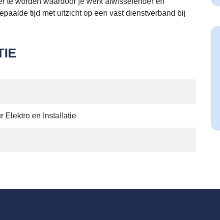
der te worden waardoor je werk afwisselender en
epaalde tijd met uitzicht op een vast dienstverband bij
IE
 Elektro en Installatie