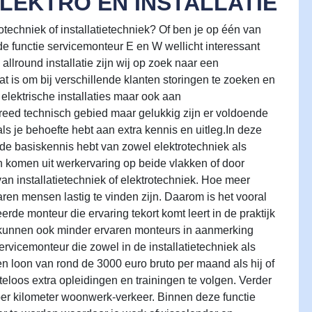
LEKTRO EN INSTALLATIE
rotechniek of installatietechniek? Of ben je op één van
 functie servicemonteur E en W wellicht interessant
allround installatie zijn wij op zoek naar een
at is om bij verschillende klanten storingen te zoeken en
 elektrische installaties maar ook aan
 breed technisch gebied maar gelukkig zijn er voldoende
ls je behoefte hebt aan extra kennis en uitleg.In deze
oede basiskennis hebt van zowel elektrotechniek als
n komen uit werkervaring op beide vlakken of door
n installatietechniek of elektrotechniek. Hoe meer
ren mensen lastig te vinden zijn. Daarom is het vooral
erde monteur die ervaring tekort komt leert in de praktijk
kunnen ook minder ervaren monteurs in aanmerking
rvicemonteur die zowel in de installatietechniek als
n loon van rond de 3000 euro bruto per maand als hij of
steloos extra opleidingen en trainingen te volgen. Verder
 per kilometer woonwerk-verkeer. Binnen deze functie