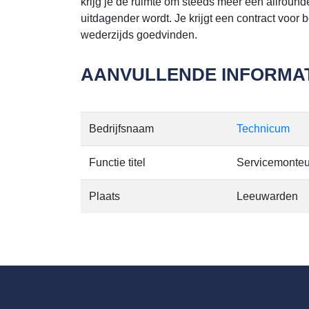
krijg je de ruimte om steeds meer een allroun
uitdagender wordt. Je krijgt een contract voor b
wederzijds goedvinden.
AANVULLENDE INFORMAT
Bedrijfsnaam
Technicum
Functie titel
Servicemonteur
Plaats
Leeuwarden