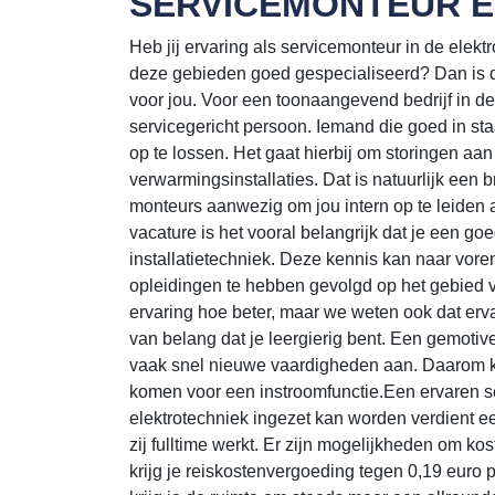
SERVICEMONTEUR E
Heb jij ervaring als servicemonteur in de elekt
deze gebieden goed gespecialiseerd? Dan is de
voor jou. Voor een toonaangevend bedrijf in de 
servicegericht persoon. Iemand die goed in sta
op te lossen. Het gaat hierbij om storingen aan
verwarmingsinstallaties. Dat is natuurlijk een
monteurs aanwezig om jou intern op te leiden a
vacature is het vooral belangrijk dat je een g
installatietechniek. Deze kennis kan naar vore
opleidingen te hebben gevolgd op het gebied va
ervaring hoe beter, maar we weten ook dat erva
van belang dat je leergierig bent. Een gemotive
vaak snel nieuwe vaardigheden aan. Daarom 
komen voor een instroomfunctie.Een ervaren se
elektrotechniek ingezet kan worden verdient ee
zij fulltime werkt. Er zijn mogelijkheden om ko
krijg je reiskostenvergoeding tegen 0,19 euro