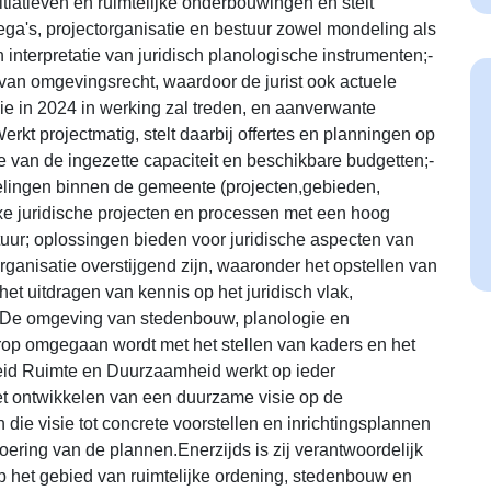
itiatieven en ruimtelijke onderbouwingen en stelt
ega's, projectorganisatie en bestuur zowel mondeling als
en interpretatie van juridisch planologische instrumenten;-
 van omgevingsrecht, waardoor de jurist ook actuele
 in 2024 in werking zal treden, en aanverwante
rkt projectmatig, stelt daarbij offertes en planningen op
 van de ingezette capaciteit en beschikbare budgetten;-
delingen binnen de gemeente (projecten,gebieden,
xe juridische projecten en processen met een hoog
uur; oplossingen bieden voor juridische aspecten van
rganisatie overstijgend zijn, waaronder het opstellen van
 het uitdragen van kennis op het juridisch vlak,
):De omgeving van stedenbouw, planologie en
op omgegaan wordt met het stellen van kaders en het
eid Ruimte en Duurzaamheid werkt op ieder
het ontwikkelen van een duurzame visie op de
die visie tot concrete voorstellen en inrichtingsplannen
oering van de plannen.Enerzijds is zij verantwoordelijk
op het gebied van ruimtelijke ordening, stedenbouw en