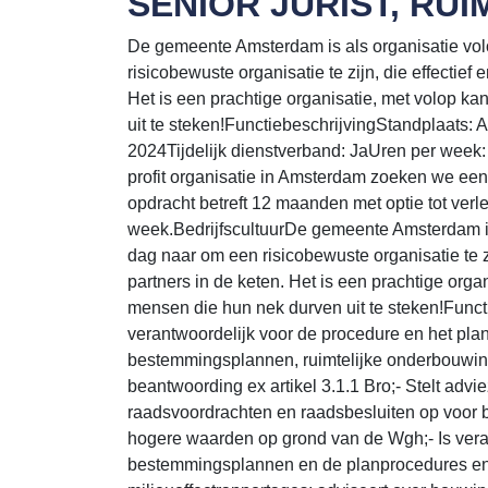
SENIOR JURIST, RU
De gemeente Amsterdam is als organisatie volo
risicobewuste organisatie te zijn, die effectief
Het is een prachtige organisatie, met volop 
uit te steken!FunctiebeschrijvingStandplaats
2024Tijdelijk dienstverband: JaUren per week
profit organisatie in Amsterdam zoeken we ee
opdracht betreft 12 maanden met optie tot verl
week.BedrijfscultuurDe gemeente Amsterdam is a
dag naar om een risicobewuste organisatie te zi
partners in de keten. Het is een prachtige org
mensen die hun nek durven uit te steken!Functi
verantwoordelijk voor de procedure en het pla
bestemmingsplannen, ruimtelijke onderbouwi
beantwoording ex artikel 3.1.1 Bro;- Stelt adv
raadsvoordrachten en raadsbesluiten op voor 
hogere waarden op grond van de Wgh;- Is veran
bestemmingsplannen en de planprocedures en fu