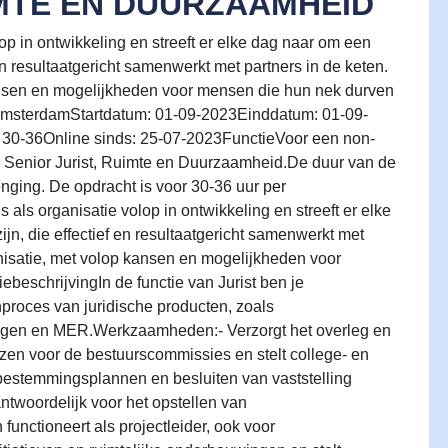
IMTE EN DUURZAAMHEID
p in ontwikkeling en streeft er elke dag naar om een
 en resultaatgericht samenwerkt met partners in de keten.
kansen en mogelijkheden voor mensen die hun nek durven
: AmsterdamStartdatum: 01-09-2023Einddatum: 01-09-
: 30-36Online sinds: 25-07-2023FunctieVoor een non-
n Senior Jurist, Ruimte en Duurzaamheid.De duur van de
enging. De opdracht is voor 30-36 uur per
ls organisatie volop in ontwikkeling en streeft er elke
jn, die effectief en resultaatgericht samenwerkt met
anisatie, met volop kansen en mogelijkheden voor
ebeschrijvingIn de functie van Jurist ben je
nproces van juridische producten, zoals
ngen en MER.Werkzaamheden:- Verzorgt het overleg en
iezen voor de bestuurscommissies en stelt college- en
bestemmingsplannen en besluiten van vaststelling
twoordelijk voor het opstellen van
nctioneert als projectleider, ook voor