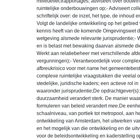
milieueffectrapportages; adviseert over bouwin
ruimtelijke onderbouwingen op;- Adviseert coll
schriftelijk over: de inzet, het type, de inhoud 
Volgt de landelijke ontwikkeling op het gebied
kennis heeft van de komende Omgevingswet die
wetgeving alsmede relevante jurisprudentie;- We
en is belast met bewaking daarvan alsmede die
Werkt aan relatiebeheer met verschillende af
vergunningen);- Verantwoordelijk voor comple
afbreukrisico voor met name het gemeentebest
complexe ruimtelijke vraagstukken die veelal o
stedelijke, juridische kaders; een actieve rol in
waaronder jurisprudentie;De opdrachtgever(s
duurzaamheid verandert sterk. De manier waar
formuleren van beleid verandert mee.De eenh
schaalniveau, van portiek tot metropool, aan 
ontwikkeling van Amsterdam, het uitwerken van 
en het mogelijk van die ontwikkeling en de uitv
voor de beleidsontwikkeling en kaderstelling 