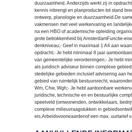
duurzaamheid. Anderzijds werkt zij in opdracht
kennis inbrengt en planproducten tot stand br
ontwerp, planologie en duurzaamheid.De same
vakmensen met veel werkervaring en landelijk
na een HBO of academische opleiding organis
grote betrokkenheid bij AmsterdamFunctie-eis
denkniveau;- Geef in maximaal 1 A4 aan waaro
opdracht;- Je hebt minimaal 8 jaar aantoonb
van gemeentelijke verordeningen;- Je hebt min
als juridisch adviseur binnen complexe gebieds
stedelijke gebieden inclusief advisering aan h
gebied van ruimtelijk bestuursrecht, waarond
Wm, Chw, Wgh;- Je hebt aantoonbare werkervar
juridische, technische en en bestuurlijke comp
speelveld (omwonenden, ontwikkelaars, bedrijve
complexe milieuvraagstukken in gebiedsontwikk
eis.Arbeidsvoorwaardenof een max. uurtarief va