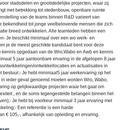
voor stadsdelen en grootstedelijke projecten, waar zij
engt met betrekking tot stedenbouw, openbare ruimte
nstelling van de teams binnen R&D varieert van
e bekendheid tot jonge veelbelovende mensen die zich
atie breed ontwikkelen. Alle teamleden hebben een
en- Je beschikt minimaal over een wo werk- en
m je de meest geschikte kandidaat bent voor deze
are kennis opgedaan van de Wro,Wabo en Awb en kennis
imaal 5 jaar aantoonbare ervaring in de afgelopen 8 jaar
ontwikkelingen/ontwikkellocaties en actualisaties in
et bestuur;- Je hebt minimaal5 jaar werkervaring op het
er in ieder geval genoemd moeten worden Wro, Wabo,
ing op gelijkwaardige projecten waar het gaat om
lexiteit , en de soms tegengestelde belangen binnen het
n);- Je hebt bij voorkeur minimaal 3 jaar ervaring met
eling;- Een referentie is een harde
n € 105,-, afhankelijk van opleiding en ervaring.