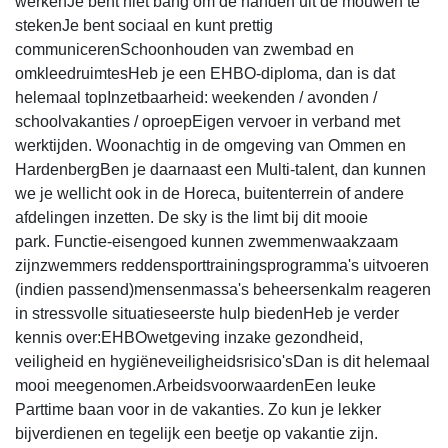
werkenJe bent niet bang om de handen uit de mouwen te
stekenJe bent sociaal en kunt prettig
communicerenSchoonhouden van zwembad en
omkleedruimtesHeb je een EHBO-diploma, dan is dat
helemaal topInzetbaarheid: weekenden / avonden /
schoolvakanties / oproepEigen vervoer in verband met
werktijden. Woonachtig in de omgeving van Ommen en
HardenbergBen je daarnaast een Multi-talent, dan kunnen
we je wellicht ook in de Horeca, buitenterrein of andere
afdelingen inzetten. De sky is the limt bij dit mooie
park. Functie-eisengoed kunnen zwemmenwaakzaam
zijnzwemmers reddensporttrainingsprogramma's uitvoeren
(indien passend)mensenmassa's beheersenkalm reageren
in stressvolle situatieseerste hulp biedenHeb je verder
kennis over:EHBOwetgeving inzake gezondheid,
veiligheid en hygiëneveiligheidsrisico'sDan is dit helemaal
mooi meegenomen.ArbeidsvoorwaardenEen leuke
Parttime baan voor in de vakanties. Zo kun je lekker
bijverdienen en tegelijk een beetje op vakantie zijn.