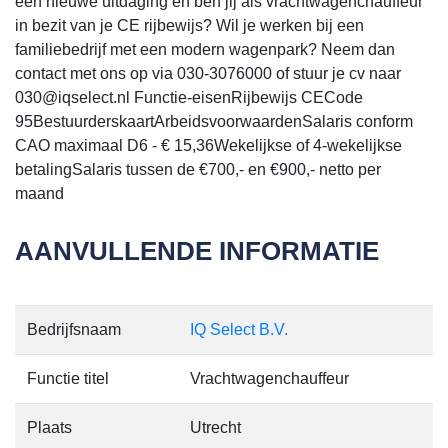
een nieuwe uitdaging en ben jij als vrachtwagenchauffeur
in bezit van je CE rijbewijs? Wil je werken bij een
familiebedrijf met een modern wagenpark? Neem dan
contact met ons op via 030-3076000 of stuur je cv naar
030@iqselect.nl Functie-eisenRijbewijs CECode
95BestuurderskaartArbeidsvoorwaardenSalaris conform
CAO maximaal D6 - € 15,36Wekelijkse of 4-wekelijkse
betalingSalaris tussen de €700,- en €900,- netto per
maand
AANVULLENDE INFORMATIE
Bedrijfsnaam
IQ Select B.V.
Functie titel
Vrachtwagenchauffeur
Plaats
Utrecht