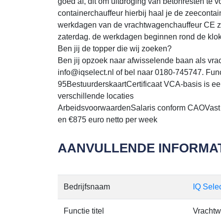
goed af, dit om uitdroging van betonresten te
containerchauffeur hierbij haal je de zeeconta
werkdagen van de vrachtwagenchauffeur CE zi
zaterdag. de werkdagen beginnen rond de klok 
Ben jij de topper die wij zoeken?
Ben jij opzoek naar afwisselende baan als vr
info@iqselect.nl of bel naar 0180-745747. Fun
95BestuurderskaartCertificaat VCA-basis is een
verschillende locaties
ArbeidsvoorwaardenSalaris conform CAOVast w
en €875 euro netto per week
AANVULLENDE INFORMAT
Bedrijfsnaam
IQ Selec
Functie titel
Vrachtw