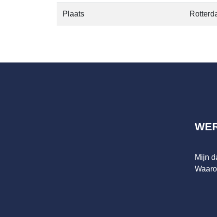
Plaats
Rotter
WE
Mijn 
Waaro