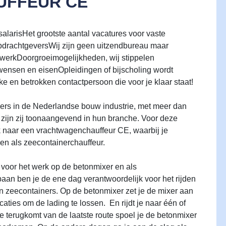
FFEUR CE
te salarisHet grootste aantal vacatures voor vaste
pdrachtgeversWij zijn geen uitzendbureau maar
werkDoorgroeimogelijkheden, wij stippelen
wensen en eisenOpleidingen of bijscholing wordt
ke en betrokken contactpersoon die voor je klaar staat!
lers in de Nederlandse bouw industrie, met meer dan
zijn zij toonaangevend in hun branche. Voor deze
oek naar een vrachtwagenchauffeur CE, waarbij je
en als zeecontainerchauffeur.
voor het werk op de betonmixer en als
aan ben je de ene dag verantwoordelijk voor het rijden
an zeecontainers. Op de betonmixer zet je de mixer aan
caties om de lading te lossen. En rijdt je naar één of
je terugkomt van de laatste route spoel je de betonmixer