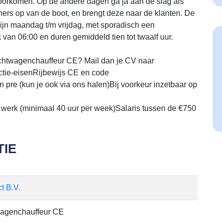
 voorkomen. Op de andere dagen ga ja aan de slag als
iners op van de boot, en brengt deze naar de klanten. De
jn maandag t/m vrijdag, met sporadisch een
van 06:00 en duren gemiddeld tien tot twaalf uur.
achtwagenchauffeur CE? Mail dan je CV naar
ctie-eisenRijbewijs CE en code
 pre (kun je ook via ons halen)Bij voorkeur inzetbaar op
erk (minimaal 40 uur per week)Salaris tussen de €750
IE
t B.V.
agenchauffeur CE