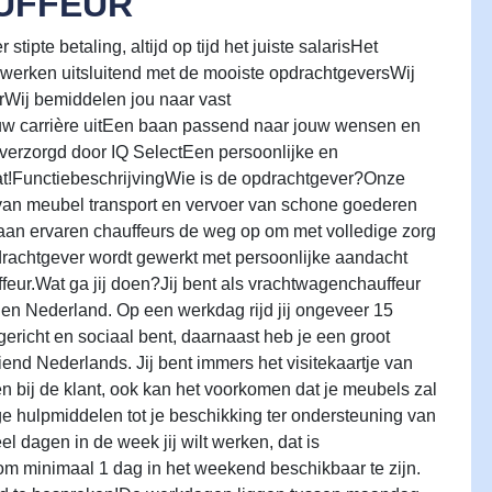
UFFEUR
tipte betaling, altijd op tijd het juiste salarisHet
 werken uitsluitend met de mooiste opdrachtgeversWij
Wij bemiddelen jou naar vast
uw carrière uitEen baan passend naar jouw wensen en
s verzorgd door IQ SelectEen persoonlijke en
aat!FunctiebeschrijvingWie is de opdrachtgever?Onze
 van meubel transport en vervoer van schone goederen
 gaan ervaren chauffeurs de weg op om met volledige zorg
pdrachtgever wordt gewerkt met persoonlijke aandacht
feur.Wat ga jij doen?Jij bent als vrachtwagenchauffeur
nen Nederland. Op een werkdag rijd jij ongeveer 15
tgericht en sociaal bent, daarnaast heb je een groot
end Nederlands. Jij bent immers het visitekaartje van
gen bij de klant, ook kan het voorkomen dat je meubels zal
ige hulpmiddelen tot je beschikking ter ondersteuning van
 dagen in de week jij wilt werken, dat is
om minimaal 1 dag in het weekend beschikbaar te zijn.