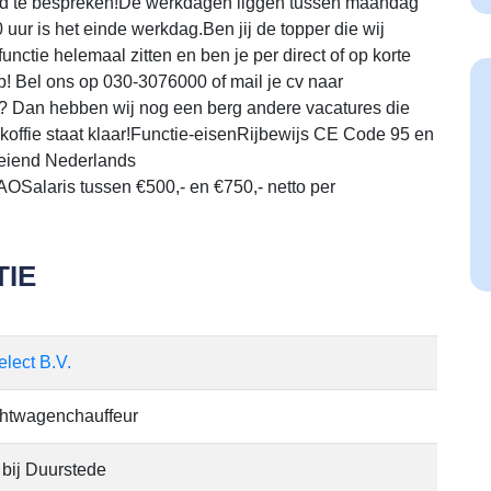
altijd te bespreken!De werkdagen liggen tussen maandag
0 uur is het einde werkdag.Ben jij de topper die wij
nctie helemaal zitten en ben je per direct of op korte
! Bel ons op 030-3076000 of mail je cv naar
ou? Dan hebben wij nog een berg andere vacatures die
koffie staat klaar!Functie-eisenRijbewijs CE Code 95 en
oeiend Nederlands
alaris tussen €500,- en €750,- netto per
IE
elect B.V.
htwagenchauffeur
 bij Duurstede