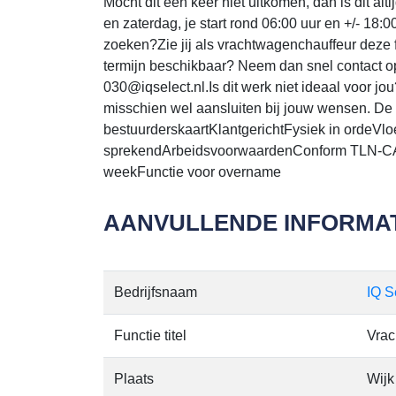
Mocht dit een keer niet uitkomen, dan is dit 
en zaterdag, je start rond 06:00 uur en +/- 18:0
zoeken?Zie jij als vrachtwagenchauffeur deze fu
termijn beschikbaar? Neem dan snel contact op
030@iqselect.nl.Is dit werk niet ideaal voor j
misschien wel aansluiten bij jouw wensen. De 
bestuurderskaartKlantgerichtFysiek in ordeVl
sprekendArbeidsvoorwaardenConform TLN-CAOS
weekFunctie voor overname
AANVULLENDE INFORMAT
Bedrijfsnaam
IQ S
Functie titel
Vrac
Plaats
Wijk