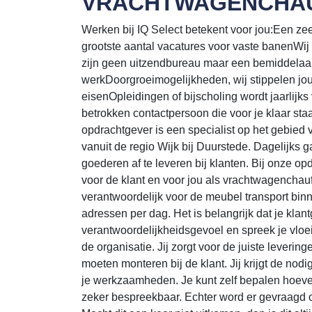
VRACHTWAGENCHA
Werken bij IQ Select betekent voor jou:Een zeer s
grootste aantal vacatures voor vaste banenWij
zijn geen uitzendbureau maar een bemiddelaar
werkDoorgroeimogelijkheden, wij stippelen jo
eisenOpleidingen of bijscholing wordt jaarlijk
betrokken contactpersoon die voor je klaar st
opdrachtgever is een specialist op het gebied
vanuit de regio Wijk bij Duurstede. Dagelijks
goederen af te leveren bij klanten. Bij onze o
voor de klant en voor jou als vrachtwagenchauf
verantwoordelijk voor de meubel transport bin
adressen per dag. Het is belangrijk dat je klan
verantwoordelijkheidsgevoel en spreek je vloei
de organisatie. Jij zorgt voor de juiste leverin
moeten monteren bij de klant. Jij krijgt de nod
je werkzaamheden. Je kunt zelf bepalen hoeveel
zeker bespreekbaar. Echter word er gevraagd 