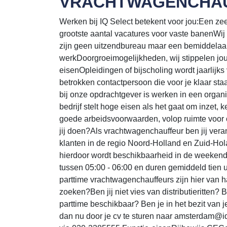
VRACHTWAGENCHA
Werken bij IQ Select betekent voor jou:Een zeer s
grootste aantal vacatures voor vaste banenWij
zijn geen uitzendbureau maar een bemiddelaar
werkDoorgroeimogelijkheden, wij stippelen jo
eisenOpleidingen of bijscholing wordt jaarlijk
betrokken contactpersoon die voor je klaar st
bij onze opdrachtgever is werken in een organi
bedrijf stelt hoge eisen als het gaat om inzet, 
goede arbeidsvoorwaarden, volop ruimte voor o
jij doen?Als vrachtwagenchauffeur ben jij vera
klanten in de regio Noord-Holland en Zuid-Hol
hierdoor wordt beschikbaarheid in de weekend
tussen 05:00 - 06:00 en duren gemiddeld tien uu
parttime vrachtwagenchauffeurs zijn hier van h
zoeken?Ben jij niet vies van distributieritten? B
parttime beschikbaar? Ben je in het bezit van
dan nu door je cv te sturen naar amsterdam@iq