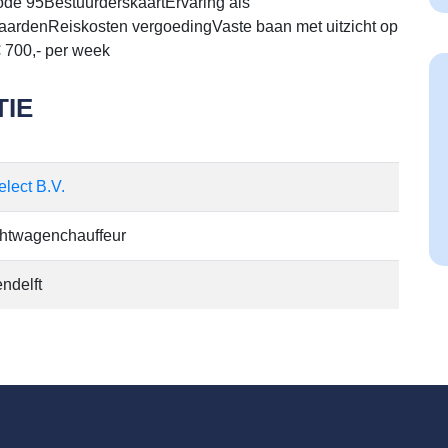
de 95BestuurderskaartErvaring als
aardenReiskosten vergoedingVaste baan met uitzicht op
€ 700,- per week
IE
elect B.V.
htwagenchauffeur
ndelft