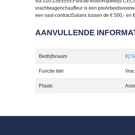
via 020-2385555.Functie-eisenRijbewijs CECo
vrachtwagenchauffeur is een preArbeidsvoorw
een vast-contractSalaris tussen de € 500,- en 
AANVULLENDE INFORMAT
Bedrijfsnaam
IQ S
Functie titel
Vrac
Plaats
Asse