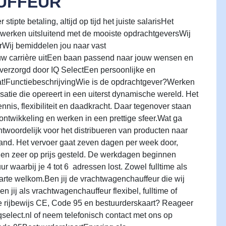
UFFEUR
tipte betaling, altijd op tijd het juiste salarisHet
 werken uitsluitend met de mooiste opdrachtgeversWij
Wij bemiddelen jou naar vast
uw carrière uitEen baan passend naar jouw wensen en
s verzorgd door IQ SelectEen persoonlijke en
aat!FunctiebeschrijvingWie is de opdrachtgever?Werken
satie die opereert in een uiterst dynamische wereld. Het
kennis, flexibiliteit en daadkracht. Daar tegenover staan
ntwikkeling en werken in een prettige sfeer.Wat ga
ntwoordelijk voor het distribueren van producten naar
and. Het vervoer gaat zeven dagen per week door,
en zeer op prijs gesteld. De werkdagen beginnen
r waarbij je 4 tot 6 adressen lost. Zowel fulltime als
arte welkom.Ben jij de vrachtwagenchauffeur die wij
en jij als vrachtwagenchauffeur flexibel, fulltime of
 je rijbewijs CE, Code 95 en bestuurderskaart? Reageer
select.nl of neem telefonisch contact met ons op