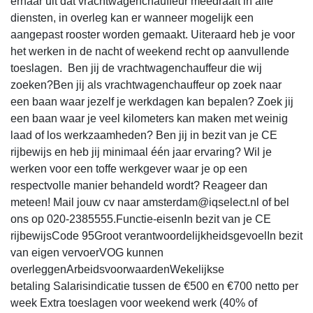
ernaar uit dat vrachtwagenchauffeur meedraait in alle
diensten, in overleg kan er wanneer mogelijk een
aangepast rooster worden gemaakt. Uiteraard heb je voor
het werken in de nacht of weekend recht op aanvullende
toeslagen. Ben jij de vrachtwagenchauffeur die wij
zoeken?Ben jij als vrachtwagenchauffeur op zoek naar
een baan waar jezelf je werkdagen kan bepalen? Zoek jij
een baan waar je veel kilometers kan maken met weinig
laad of los werkzaamheden? Ben jij in bezit van je CE
rijbewijs en heb jij minimaal één jaar ervaring? Wil je
werken voor een toffe werkgever waar je op een
respectvolle manier behandeld wordt? Reageer dan
meteen! Mail jouw cv naar amsterdam@iqselect.nl of bel
ons op 020-2385555.Functie-eisenIn bezit van je CE
rijbewijsCode 95Groot verantwoordelijkheidsgevoelIn bezit
van eigen vervoerVOG kunnen
overleggenArbeidsvoorwaardenWekelijkse
betaling Salarisindicatie tussen de €500 en €700 netto per
week Extra toeslagen voor weekend werk (40% of