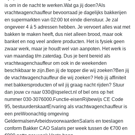
is om in de nacht te werken.Wat ga jij doen?Als
vrachtwagenchauffeur bevoorraad je dagelijks bakkerijen
en supermarkten van 02:00 tot einde dienstuur. Je zal
ongeveer 4 á 5 adressen hebben. Je vervoert alles wat met
bakken te maken heeft, dus niet alleen brood, maar ook
banket en nog veel andere producten. Het is fysiek geen
zwaar werk, maar je houdt wel van aanpoten. Het werk is
van maandag t/m zaterdag. Dus je bent bereid als
vrachtwagenchauffeur om ook in de weekenden
beschikbaar te zijn.Ben jij de topper die wij zoeken?Ben jij
de vrachtwagenchauffeur die wij zoeken? Heb jij affiniteit
met bakkersproducten of wil jij graag nacht rijden? Stuur
dan jouw cv naar 030@iqselect.nl of bel ons op het
nummer 030-3076000.Functie-eisenRijbewijs CE Code
95, bestuurderskaartErvaring als vrachtwagenchauffeur is
een preWoonachtig omgeving
GeldermalsenArbeidsvoorwaardenSalaris en toeslagen
conform Bakker CAO Salaris per week tussen de €700 en